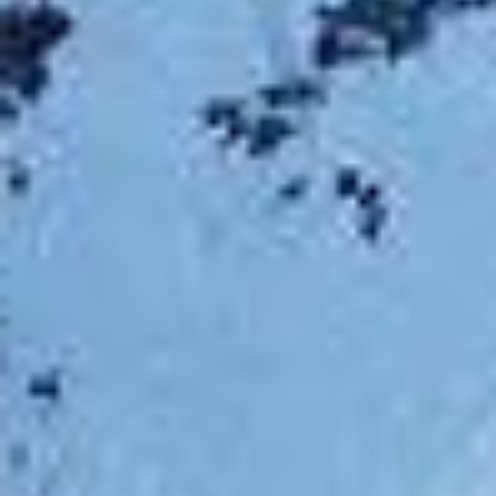
1er degré – Interview avec
Martin
Moniteur IKO – Interview avec
Adrien
DEUX MOIS DE FORMATION
CAMPUS BLANC
La check-list des essentiels à
apporter en station de ski
Comment devenir moniteur de
ski ? Métier et formation
Citation
Evènement
Formation
Matériel
Non classé