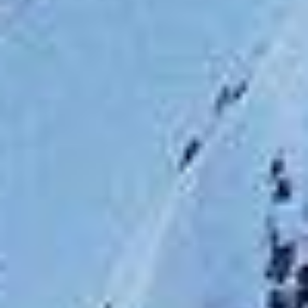
Sport
formation
outdoor
paire de skis
ski
ski
sport
alpin
ski freeride
test
technique