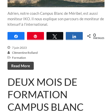
Adrien, notre coach Campus Blanc de Méribel, est aussi
moniteur IKO. Il nous explique son parcours de moniteur de
kitesurf à l’international.
0
Partagez
Épingle
Tweetez
Partagez
PARTAGES
7 juin 2023
Clémentine Rolland
Formation
Read More
DEUX MOIS DE
FORMATION
CAMPUS BLANC