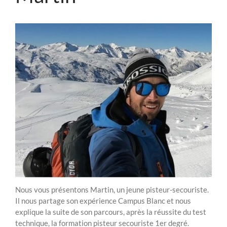
Formation Pisteur Secouriste
1er degré – Interview avec
Martin
Moniteur IKO – Interview avec
Adrien
DEUX MOIS DE FORMATION
CAMPUS BLANC
La check-list des essentiels à
apporter en station de ski
Comment devenir moniteur de
ski ? Métier et formation
Citation
Nous vous présentons Martin, un jeune pisteur-secouriste.
Il nous partage son expérience Campus Blanc et nous
Evènement
explique la suite de son parcours, après la réussite du test
Formation
technique, la formation pisteur secouriste 1er degré.