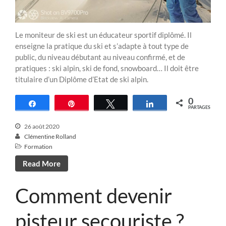
Le moniteur de ski est un éducateur sportif diplômé. Il
enseigne la pratique du ski et s’adapte à tout type de
public, du niveau débutant au niveau confirmé, et de
pratiques : ski alpin, ski de fond, snowboard… Il doit être
titulaire d’un Diplôme d’Etat de ski alpin.
0
Partagez
Épingle
Tweetez
Partagez
PARTAGES
26 août 2020
Clémentine Rolland
Formation
Read More
Comment devenir
pisteur secouriste ?