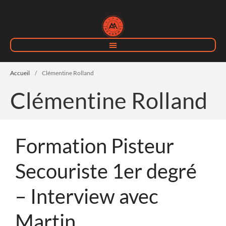
Accueil
/
Clémentine Rolland
Clémentine Rolland
Formation Pisteur
Home
Campus Blanc
Secouriste 1er degré
Devenir moniteur de ski
Formation Pisteur Secouriste
– Interview avec
Campus Bleu
Martin