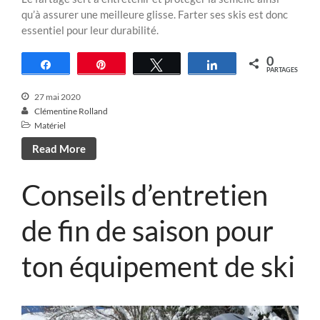
qu’à assurer une meilleure glisse. Farter ses skis est donc
essentiel pour leur durabilité.
0
Partagez
Épingle
Tweetez
Partagez
PARTAGES
27 mai 2020
Clémentine Rolland
Matériel
Read More
Conseils d’entretien
de fin de saison pour
ton équipement de ski